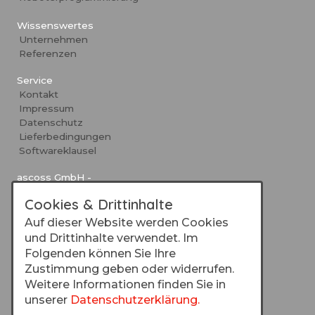
Wissenswertes
Unternehmen
Referenzen
Service
Kontakt
Impressum
Datenschutz
Lieferbedingungen
Softwareklausel
ascoss GmbH -
Automatisierungstechnik
Cookies & Drittinhalte
Niederstrasse 29
40789 Monheim am Rhein
Auf dieser Website werden Cookies
Web:
www.ascoss.de
und Drittinhalte verwendet. Im
E-Mail:
info@ascoss.de
Folgenden können Sie Ihre
Tel.:
02173 9377610
Zustimmung geben oder widerrufen.
Weitere Informationen finden Sie in
unserer
Datenschutzerklärung.